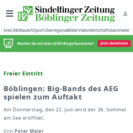
Kreis BB
Blaulicht
Sport
Überregional
Bilder
Videos
Wirtschaftsbarometer
Machen Sie mit beim SZ/BZ-Bürgerbarometer!
Jetzt abstimmen
Freier Eintritt
Böblingen: Big-Bands des AEG
spielen zum Auftakt
Am Donnerstag, den 22. Juni wird der 26. Sommer
am See eröffnet.
Von
Peter Maier