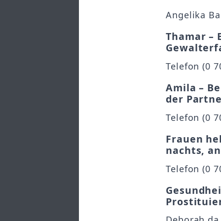
Angelika Bau
Thamar – B
Gewalterfa
Telefon (0 7
Amila – B
der Partne
Telefon (0 7
Frauen hel
nachts, a
Telefon (0 7
Gesundhei
Prostitui
Deborah da S