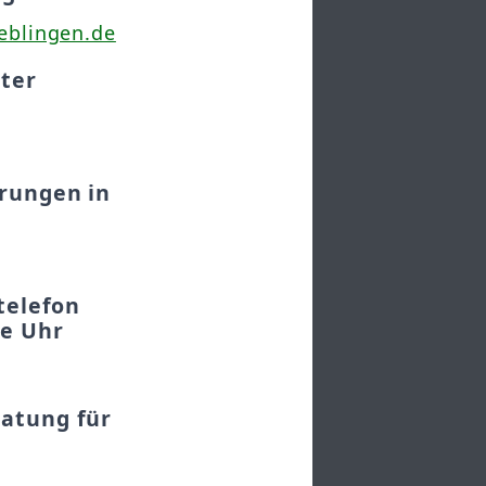
blingen.de
rter
hrungen in
telefon
ie Uhr
ratung für