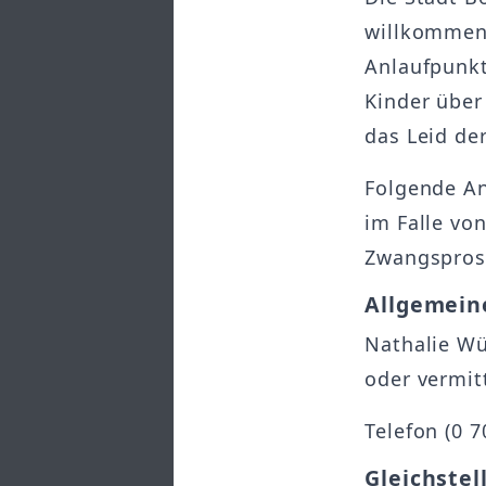
willkommen
Anlaufpunkt
Kinder über
das Leid de
Folgende An
im Falle vo
Zwangsprost
Allgemeine
Nathalie Wü
oder vermit
Telefon (0 7
Gleichste