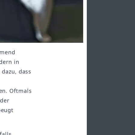
hmend
dern in
 dazu, dass
en. Oftmals
oder
beugt
falls