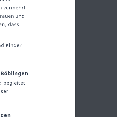
n vermehrt
 Frauen und
en, dass
nd Kinder
 Böblingen
d begleitet
user
ngen