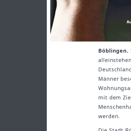
Böblingen.
alleinstehe
Deutschland
Männer beso
Wohnungsan
mit dem Zie
Menschenha
werden.
Die Stadt B