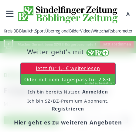
Kreis BB
Blaulicht
Sport
Überregional
Bilder
Videos
Wirtschaftsbarometer
Machen Sie mit beim SZ/BZ-Bürgerbarometer!
Jetzt abstimmen
Weiter geht's mit
Jetzt für 1,- € weiterlesen
Böblingen: Herdweg
Oder mit dem Tagespass für 2,83€
endet automatisch
Fußgängerschwer verletzt
Ich bin bereits Nutzer.
Anmelden
Ich bin SZ/BZ-Premium Abonnent.
Montag, 12. September 2011, 00:00 Uhr
Registrieren
Artikel vorlesen
Exklusiv für Abonnenten
Hier geht es zu weiteren Angeboten