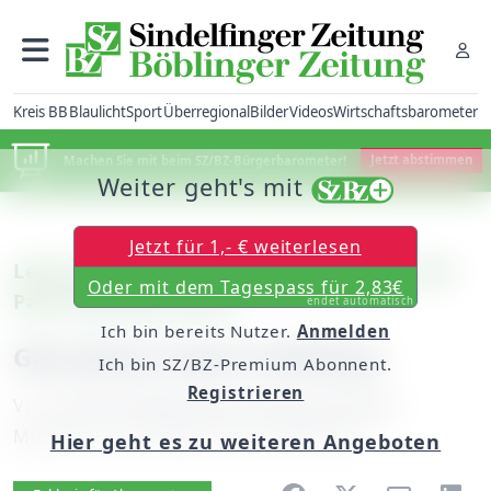
Kreis BB
Blaulicht
Sport
Überregional
Bilder
Videos
Wirtschaftsbarometer
Machen Sie mit beim SZ/BZ-Bürgerbarometer!
Jetzt abstimmen
Weiter geht's mit
Jetzt für 1,- € weiterlesen
Leerer Wasen: Harmonika-Spielring in der
Oder mit dem Tagespass für 2,83€
Paul-Gerhardt-Kirche
endet automatisch
Ich bin bereits Nutzer.
Anmelden
Gänsehaut beim Halleluja
Ich bin SZ/BZ-Premium Abonnent.
Registrieren
Von
unserem Mitarbeiter Georg Schramm
Mittwoch, 29. Oktober 2014, 00:00 Uhr
Hier geht es zu weiteren Angeboten