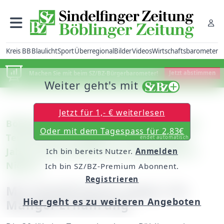
Kreis BB
Blaulicht
Sport
Überregional
Bilder
Videos
Wirtschaftsbarometer
Machen Sie mit beim SZ/BZ-Bürgerbarometer!
Jetzt abstimmen
Weiter geht's mit
Jetzt für 1,- € weiterlesen
Böblingen: Die Kinderkrankenschwester
Oder mit dem Tagespass für 2,83€
Teresa Jacob engagiert sich seit vielen
endet automatisch
Jahren ehrenamtlich für Notleidende in
Ich bin bereits Nutzer.
Anmelden
Nigeria
Ich bin SZ/BZ-Premium Abonnent.
Registrieren
Mit Eiweiß-Pulver gegen die
Hier geht es zu weiteren Angeboten
Mangel-Ernährung