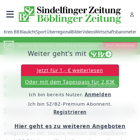
Kreis BB
Blaulicht
Sport
Überregional
Bilder
Videos
Wirtschaftsbarometer
Machen Sie mit beim SZ/BZ-Bürgerbarometer!
Jetzt abstimmen
Weiter geht's mit
Jetzt für 1,- € weiterlesen
Handball – Württemberg-Liga: HSG
Oder mit dem Tagespass für 2,83€
Böblingen/Sindelfingen gastiert in
endet automatisch
Waiblingen (heute, 19.30 Uhr)
Ich bin bereits Nutzer.
Anmelden
Ich bin SZ/BZ-Premium Abonnent.
Sommer will Spielverderber sein
Registrieren
Den Klassenerhalt in der Württemberg-Liga
Hier geht es zu weiteren Angeboten
endgültig in der Tasche, können die Handballer