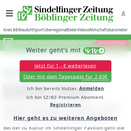
Kreis BB
Blaulicht
Sport
Überregional
Bilder
Videos
Wirtschaftsbarometer
Machen Sie mit beim SZ/BZ-Bürgerbarometer!
Jetzt abstimmen
Weiter geht's mit
Jetzt für 1,- € weiterlesen
Tipp des Tages
Oder mit dem Tagespass für 2,83€
endet automatisch
Sindelfingen: Regionale
Ich bin bereits Nutzer.
Anmelden
Rockbands im Pavillon
Ich bin SZ/BZ-Premium Abonnent.
Registrieren
Rocknight
regionale Bands
Sindelfingen
Live Musik
Indie Rock
Alternative Rock
Progressive Grunge
Hier geht es zu weiteren Angeboten
Bei der IG Kultur im Sindelfinger Pavillon geht die