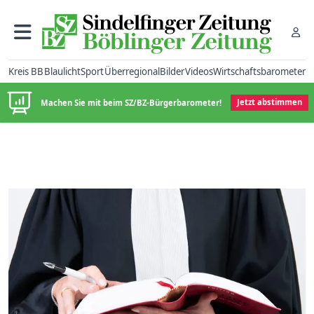
Kreis BB
Blaulicht
Sport
Überregional
Bilder
Videos
Wirtschaftsbarometer
Machen Sie mit beim SZ/BZ-Bürgerbarometer!
Jetzt abstimmen