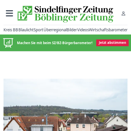
Kreis BB
Blaulicht
Sport
Überregional
Bilder
Videos
Wirtschaftsbarometer
Machen Sie mit beim SZ/BZ-Bürgerbarometer!
Jetzt abstimmen