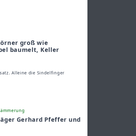
körner groß wie
el baumelt, Keller
atz. Alleine die Sindelfinger
ndämmerung
räger Gerhard Pfeffer und