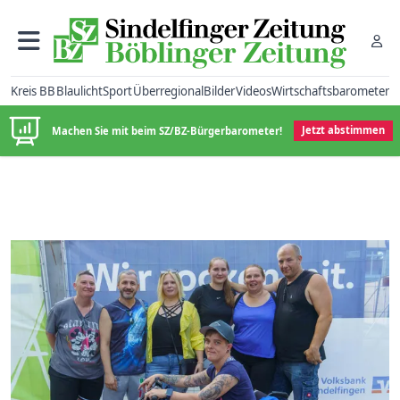
Kreis BB
Blaulicht
Sport
Überregional
Bilder
Videos
Wirtschaftsbarometer
Machen Sie mit beim SZ/BZ-Bürgerbarometer!
Jetzt abstimmen