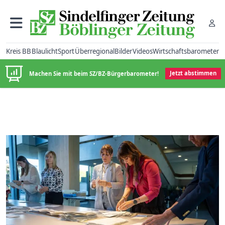
Kreis BB
Blaulicht
Sport
Überregional
Bilder
Videos
Wirtschaftsbarometer
Machen Sie mit beim SZ/BZ-Bürgerbarometer!
Jetzt abstimmen