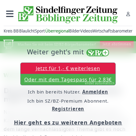
Kreis BB
Blaulicht
Sport
Überregional
Bilder
Videos
Wirtschaftsbarometer
Machen Sie mit beim SZ/BZ-Bürgerbarometer!
Jetzt abstimmen
Weiter geht's mit
Jetzt für 1,- € weiterlesen
Was die Flut in im Land uns lehrt
Oder mit dem Tagespass für 2,83€
endet automatisch
Die Ehrenamtlichen brauchen
Ich bin bereits Nutzer.
Anmelden
mehr Unterstützung
Ich bin SZ/BZ-Premium Abonnent.
Registrieren
Nach den Überflutungen im Ahrtal hat sich im
Katastrophenschutz einiges verbessert. Doch bei
Hier geht es zu weiteren Angeboten
dem lange vernachlässigten Thema gibt es noch