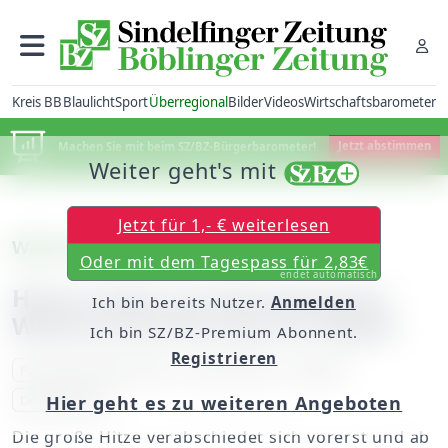
Kreis BB
Blaulicht
Sport
Überregional
Bilder
Videos
Wirtschaftsbarometer
Machen Sie mit beim SZ/BZ-Bürgerbarometer!
Jetzt abstimmen
Weiter geht's mit
Jetzt für 1,- € weiterlesen
Wetteraussichten
Oder mit dem Tagespass für 2,83€
endet automatisch
Hitze endet am Wochenende -
Ich bin bereits Nutzer.
Anmelden
Wetterumschwung mit Regen
Ich bin SZ/BZ-Premium Abonnent.
Registrieren
Panorama Nachrichten
dpa_content
Wetter
Deutschland
Hier geht es zu weiteren Angeboten
Die große Hitze verabschiedet sich vorerst und ab