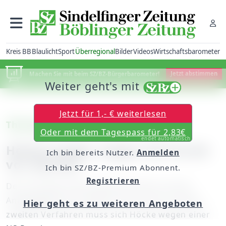
Kreis BB
Blaulicht
Sport
Überregional
Bilder
Videos
Wirtschaftsbarometer
Machen Sie mit beim SZ/BZ-Bürgerbarometer!
Jetzt abstimmen
Weiter geht's mit
Jetzt für 1,- € weiterlesen
Thüringen
Oder mit dem Tagespass für 2,83€
endet automatisch
Höcke wieder wegen SA-Parole
Ich bin bereits Nutzer.
Anmelden
vor Gericht
Ich bin SZ/BZ-Premium Abonnent.
Registrieren
Der Thüringer AfD-Landeschef kehrt auf die
Anklagebank nach Halle zurück. Auch in einem
Hier geht es zu weiteren Angeboten
zweiten Verfahren muss sich Höcke wegen einer