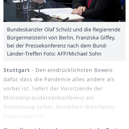
Bundeskanzler Olaf Scholz und die Regierende
Bürgermeisterin von Berlin, Franziska Giffey,
bei der Pressekonferenz nach dem Bund-
Länder-Treffen Foto: AFP/Michael Sohn
Stuttgart
- Den eindrücklichsten Beweis
dafür, dass die Pandemie alles andere als
vorbei ist, liefert der Vorsitzende der
Ministerpräsidentenkonferenz am
Donnerstag selbst. Nordrhein-Westfalens
Regierungschef ...