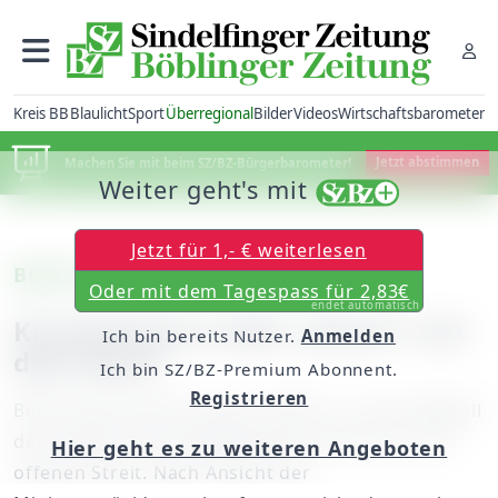
Kreis BB
Blaulicht
Sport
Überregional
Bilder
Videos
Wirtschaftsbarometer
Machen Sie mit beim SZ/BZ-Bürgerbarometer!
Jetzt abstimmen
Weiter geht's mit
Jetzt für 1,- € weiterlesen
Bund-Länder-Gespräche zu Corona
Oder mit dem Tagespass für 2,83€
endet automatisch
Kretschmann sieht „Bruch“ mit
Ich bin bereits Nutzer.
Anmelden
dem Bund
Ich bin SZ/BZ-Premium Abonnent.
Registrieren
Beim letzten Bund-Länder-Treffen vor dem Wegfall
der meisten Coronamaßnahmen kommt es zum
Hier geht es zu weiteren Angeboten
offenen Streit. Nach Ansicht der