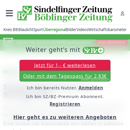
Kreis BB
Blaulicht
Sport
Überregional
Bilder
Videos
Wirtschaftsbarometer
Machen Sie mit beim SZ/BZ-Bürgerbarometer!
Jetzt abstimmen
Weiter geht's mit
Jetzt für 1,- € weiterlesen
Wissenschaft
Oder mit dem Tagespass für 2,83€
endet automatisch
Studie: Reifenabrieb im
Ich bin bereits Nutzer.
Anmelden
Blattgemüse
Ich bin SZ/BZ-Premium Abonnent.
Registrieren
Autos stoßen nicht nur giftige Gase aus. Auch der
Abrieb ihrer Reifen hat Folgen für die Umwelt.
Hier geht es zu weiteren Angeboten
Eine Studie hat Rückstände von Reifen in Gemüse