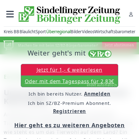
Kreis BB
Blaulicht
Sport
Überregional
Bilder
Videos
Wirtschaftsbarometer
Machen Sie mit beim SZ/BZ-Bürgerbarometer!
Jetzt abstimmen
Weiter geht's mit
Jetzt für 1,- € weiterlesen
Ein Veterinär erzählt
Oder mit dem Tagespass für 2,83€
endet automatisch
Unterwegs mit dem Tierschutz-
Ich bin bereits Nutzer.
Anmelden
Kontrolleur
Ich bin SZ/BZ-Premium Abonnent.
Registrieren
Amtstierärzte sollen überwachen, dass der
Tierschutz in Deutschland eingehalten wird. Doch
Hier geht es zu weiteren Angeboten
wie steht es um das Tierwohl auf dem Land? Ein