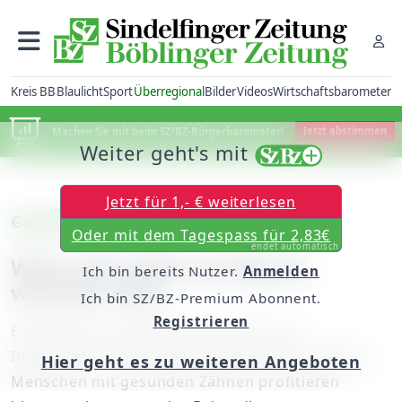
Kreis BB
Blaulicht
Sport
Überregional
Bilder
Videos
Wirtschaftsbarometer
Machen Sie mit beim SZ/BZ-Bürgerbarometer!
Jetzt abstimmen
Weiter geht's mit
Jetzt für 1,- € weiterlesen
Gepflegte Zähne
Oder mit dem Tagespass für 2,83€
endet automatisch
Wem eine Zahnreinigung
Ich bin bereits Nutzer.
Anmelden
wirklich hilft
Ich bin SZ/BZ-Premium Abonnent.
Registrieren
Ein Experte rät gerade bei Kronen und
Implantaten zur Professionellen Zahnreinigung.
Hier geht es zu weiteren Angeboten
Menschen mit gesunden Zähnen profitieren