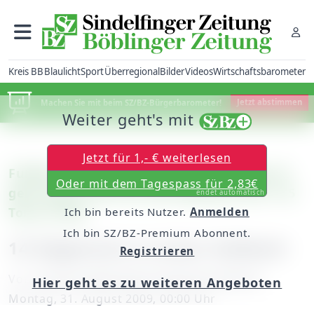
Kreis BB
Blaulicht
Sport
Überregional
Bilder
Videos
Wirtschaftsbarometer
Machen Sie mit beim SZ/BZ-Bürgerbarometer!
Jetzt abstimmen
Weiter geht's mit
Jetzt für 1,- € weiterlesen
Fußball - Kreisliga B: Der KSC Böblingen II
Oder mit dem Tagespass für 2,83€
geht gegen den VfL Herrenberg II mit 1:15
endet automatisch
Toren unter
Ich bin bereits Nutzer.
Anmelden
Ich bin SZ/BZ-Premium Abonnent.
14 Gegentore in einer Halbzeit
Registrieren
Von
unserem Mitarbeiter Bernhard Radunz
Hier geht es zu weiteren Angeboten
Montag, 31. August 2009, 00:00 Uhr