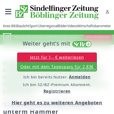
Kreis BB
Blaulicht
Sport
Überregional
Bilder
Videos
Wirtschaftsbarometer
Machen Sie mit beim SZ/BZ-Bürgerbarometer!
Jetzt abstimmen
Weiter geht's mit
Jetzt für 1,- € weiterlesen
Sindelfingen: Endspurt für die
Oder mit dem Tagespass für 2,83€
Kunstspende-Aktion der Bürgerstiftung /
endet automatisch
Ausstellung und Auktion von 17. bis 22.
Ich bin bereits Nutzer.
Anmelden
Oktober im Breuningerland / Erlös fliest in
Ich bin SZ/BZ-Premium Abonnent.
Jugendarbeit
Registrieren
Hier geht es zu weiteren Angeboten
170 Schlummernde Schätze
unterm Hammer