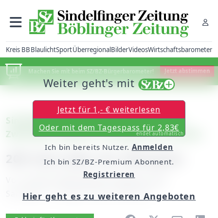
Kreis BB
Blaulicht
Sport
Überregional
Bilder
Videos
Wirtschaftsbarometer
Machen Sie mit beim SZ/BZ-Bürgerbarometer!
Jetzt abstimmen
Weiter geht's mit
Jetzt für 1,- € weiterlesen
Sindelfingen: Junge Leute lernen, wie
Oder mit dem Tagespass für 2,83€
Zweiräder repariert und gewartet werden
endet automatisch
Ich bin bereits Nutzer.
Anmelden
200 Fahrräder für Äthiopien
Ich bin SZ/BZ-Premium Abonnent.
Registrieren
Von
unserer Mitarbeiterin Renate Lück
Samstag, 17. August 2013, 00:00 Uhr
Hier geht es zu weiteren Angeboten