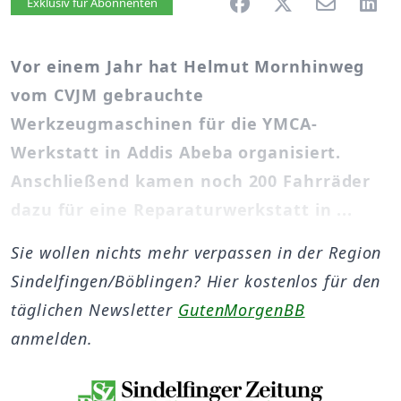
Artikel vorlesen
Exklusiv für Abonnenten
Vor einem Jahr hat Helmut Mornhinweg
vom CVJM gebrauchte
Werkzeugmaschinen für die YMCA-
Werkstatt in Addis Abeba organisiert.
Anschließend kamen noch 200 Fahrräder
dazu für eine Reparaturwerkstatt in ...
Sie wollen nichts mehr verpassen in der Region
Sindelfingen/Böblingen? Hier kostenlos für den
täglichen Newsletter
GutenMorgenBB
anmelden.