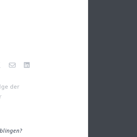
lge der
r
öblingen?