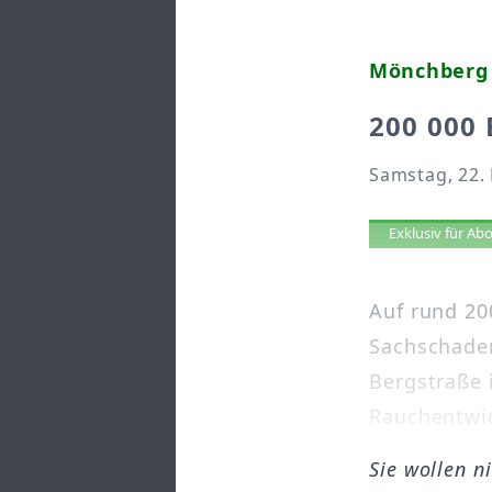
Mönchberg
200 000
Samstag, 22. 
Artikel 
Exklusiv für A
Auf rund 20
Sachschaden
Bergstraße 
Rauchentwic
Sie wollen n