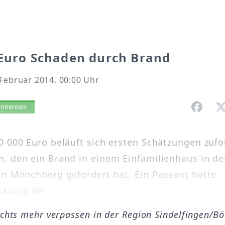
 Euro Schaden durch Brand
Februar 2014, 00:00 Uhr
vorlesen
bonnenten
0 000 Euro beläuft sich ersten Schätzungen zufo
, den ein Brand in einem Einfamilienhaus in de
in Mönchberg gefordert hat. Ein Passant hatte
klung im ...
ichts mehr verpassen in der Region Sindelfingen/B