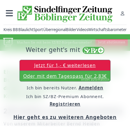
Kreis BB
Blaulicht
Sport
Überregional
Bilder
Videos
Wirtschaftsbarometer
Machen Sie mit beim SZ/BZ-Bürgerbarometer!
Jetzt abstimmen
Weiter geht's mit
Jetzt für 1,- € weiterlesen
Ehningen: Clemens König leitete Carmina
Oder mit dem Tagespass für 2,83€
Burana in der Festhalle / Toni Scholl
endet automatisch
dirigiert das Abschlusskonzert in der
Ich bin bereits Nutzer.
Anmelden
Kongresshalle
Ich bin SZ/BZ-Premium Abonnent.
Registrieren
230 Kehlen und 40 Instrumente
Hier geht es zu weiteren Angeboten
Von
unserem Mitarbeiter Bernd Heiden