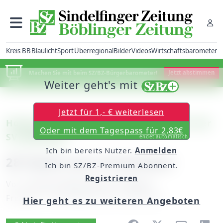
Kreis BB
Blaulicht
Sport
Überregional
Bilder
Videos
Wirtschaftsbarometer
Machen Sie mit beim SZ/BZ-Bürgerbarometer!
Jetzt abstimmen
Weiter geht's mit
Jetzt für 1,- € weiterlesen
Hockey: Internationales Jugendturnier der
Oder mit dem Tagespass für 2,83€
SV Böblingen
endet automatisch
Ich bin bereits Nutzer.
Anmelden
28 Teams aus 14 Vereinen
Ich bin SZ/BZ-Premium Abonnent.
Registrieren
Von
unserem Mitarbeiter Uli Meyer
Freitag, 11. November 2011, 00:00 Uhr
Hier geht es zu weiteren Angeboten