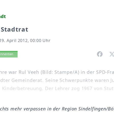
adt
 Stadtrat
9. April 2012, 00:00 Uhr
vorlesen
bonnenten
hre war Rul Veeh (Bild: Stampe/A) in der SPD-Fr
ädter Gemeinderat. Seine Schwerpunkte waren J
 Kinderbetreuung. Der Lehrer zog 1967 von Stut
ichts mehr verpassen in der Region Sindelfingen/B