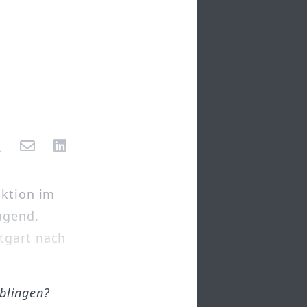
aktion im
ugend,
tgart nach
öblingen?