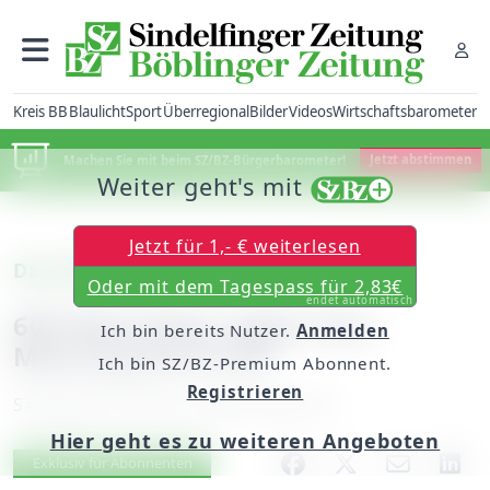
Kreis BB
Blaulicht
Sport
Überregional
Bilder
Videos
Wirtschaftsbarometer
Machen Sie mit beim SZ/BZ-Bürgerbarometer!
Jetzt abstimmen
Weiter geht's mit
Jetzt für 1,- € weiterlesen
Das SZ/BZ-Bürgerbarometer
Oder mit dem Tagespass für 2,83€
endet automatisch
600 Menschen sagen ihre
Ich bin bereits Nutzer.
Anmelden
Meinung 05-01-08
Ich bin SZ/BZ-Premium Abonnent.
Registrieren
Samstag, 05. Januar 2008, 00:00 Uhr
Hier geht es zu weiteren Angeboten
Artikel vorlesen
Exklusiv für Abonnenten