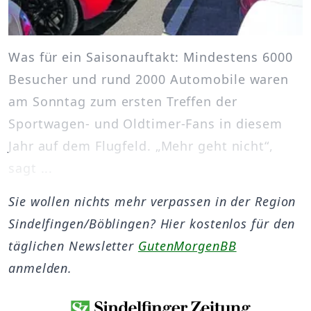
Was für ein Saisonauftakt: Mindestens 6000
Besucher und rund 2000 Automobile waren
am Sonntag zum ersten Treffen der
Sportwagen- und Oldtimer-Fans in diesem
Jahr auf dem Flugfeld. „Mehr geht nicht“,
sagt ...
Sie wollen nichts mehr verpassen in der Region
Sindelfingen/Böblingen? Hier kostenlos für den
täglichen Newsletter
GutenMorgenBB
anmelden.