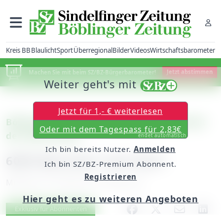
Kreis BB
Blaulicht
Sport
Überregional
Bilder
Videos
Wirtschaftsbarometer
Machen Sie mit beim SZ/BZ-Bürgerbarometer!
Jetzt abstimmen
Weiter geht's mit
Jetzt für 1,- € weiterlesen
Böblingen: 2000 Autos beim Saisonauftakt
Oder mit dem Tagespass für 2,83€
der Motorworld
endet automatisch
Ich bin bereits Nutzer.
Anmelden
6000 Besucher zum Start
Ich bin SZ/BZ-Premium Abonnent.
Registrieren
Mittwoch, 03. Mai 2017, 06:00 Uhr
Hier geht es zu weiteren Angeboten
Artikel vorlesen
Exklusiv für Abonnenten