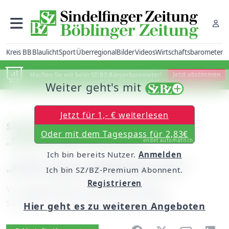
Kreis BB
Blaulicht
Sport
Überregional
Bilder
Videos
Wirtschaftsbarometer
Machen Sie mit beim SZ/BZ-Bürgerbarometer!
Jetzt abstimmen
Weiter geht's mit
Jetzt für 1,- € weiterlesen
Sindelfingen/Böblingen: Strobl beklagt
Oder mit dem Tagespass für 2,83€
„Stillstand beim Straßenbau“
endet automatisch
Ich bin bereits Nutzer.
Anmelden
„A 81 muss Chefsache sein“
Ich bin SZ/BZ-Premium Abonnent.
Registrieren
Von
Jürgen Haar und Philipp Hamann
Samstag, 15. November 2014, 00:00 Uhr
Hier geht es zu weiteren Angeboten