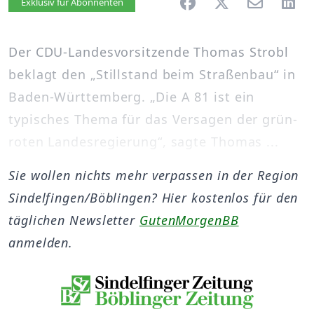
Artikel vorlesen
Exklusiv für Abonnenten
Der CDU-Landesvorsitzende Thomas Strobl
beklagt den „Stillstand beim Straßenbau“ in
Baden-Württemberg. „Die A 81 ist ein
typisches Thema für das Versagen der grün-
roten Landesregierung“, sagte Thomas ...
Sie wollen nichts mehr verpassen in der Region
Sindelfingen/Böblingen? Hier kostenlos für den
täglichen Newsletter
GutenMorgenBB
anmelden.