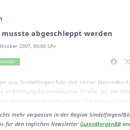
n
e musste abgeschleppt werden
Oktober 2007, 00:00 Uhr
vorlesen
bonnenten
iger aus Sindelfingen fuhr mit seiner Mercedes-A
e in Richtung Eschenbrünnle Straße. An der E
den bevorrechtigten Mercedes-CLK einer 25-Jähri
ichts mehr verpassen in der Region Sindelfingen/B
os für den täglichen Newsletter
GutenMorgenBB
an