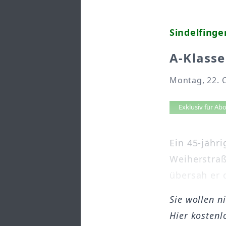
Sindelfinge
A-Klass
Montag, 22. 
Artikel 
Exklusiv für A
Ein 45-jähr
Weiherstraß
übersah er 
Sie wollen n
Hier kostenl