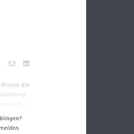
-Klasse die
inmündung
gen aus ...
öblingen?
melden.