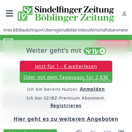
Kreis BB
Blaulicht
Sport
Überregional
Bilder
Videos
Wirtschaftsbarometer
Machen Sie mit beim SZ/BZ-Bürgerbarometer!
Jetzt abstimmen
Weiter geht's mit
Jetzt für 1,- € weiterlesen
Sindelfingen: Bigband der Stadtkapelle
Oder mit dem Tagespass für 2,83€
spielt im Z-Druck
endet automatisch
Ich bin bereits Nutzer.
Anmelden
Ab heute Karten für SZ/BZ-
Ich bin SZ/BZ-Premium Abonnent.
Frühschoppen
Registrieren
Montag, 17. August 2015, 06:00 Uhr
Hier geht es zu weiteren Angeboten