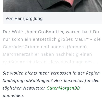
Von Hansjörg Jung
Der Wolf: „Aber Großmutter, warum hast Du
nur solch ein entsetzlich großes Maul?“ – die
Gebrüder Grimm und andere (Ammen)-
Märchenerzähler haben nachhaltig einen
großen Anteil daran, dass das Image des ...
Sie wollen nichts mehr verpassen in der Region
Sindelfingen/Böblingen? Hier kostenlos für den
täglichen Newsletter
GutenMorgenBB
anmelden.