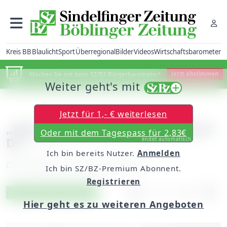
Kreis BB
Blaulicht
Sport
Überregional
Bilder
Videos
Wirtschaftsbarometer
Machen Sie mit beim SZ/BZ-Bürgerbarometer!
Jetzt abstimmen
Weiter geht's mit
Jetzt für 1,- € weiterlesen
„Aber Großmutter, warum hast
Oder mit dem Tagespass für 2,83€
Du . . .“
endet automatisch
Ich bin bereits Nutzer.
Anmelden
Dienstag, 05. Juni 2018, 06:00 Uhr
Ich bin SZ/BZ-Premium Abonnent.
Registrieren
Artikel vorlesen
Exklusiv für Abonnenten
Hier geht es zu weiteren Angeboten