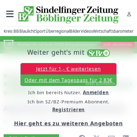
Kreis BB
Blaulicht
Sport
Überregional
Bilder
Videos
Wirtschaftsbarometer
Machen Sie mit beim SZ/BZ-Bürgerbarometer!
Jetzt abstimmen
Weiter geht's mit
Jetzt für 1,- € weiterlesen
Kreis Böblingen: Wettbewerb zum
Oder mit dem Tagespass für 2,83€
Waldgebiet des Jahres / Noch bis 31. August
endet automatisch
im Internet
Ich bin bereits Nutzer.
Anmelden
Ich bin SZ/BZ-Premium Abonnent.
Abstimmen für den Schönbuch
Registrieren
Freitag, 23. August 2013, 00:00 Uhr
Hier geht es zu weiteren Angeboten