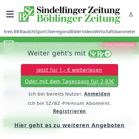
Kreis BB
Blaulicht
Sport
Überregional
Bilder
Videos
Wirtschaftsbarometer
Machen Sie mit beim SZ/BZ-Bürgerbarometer!
Jetzt abstimmen
Weiter geht's mit
Jetzt für 1,- € weiterlesen
Böblingen
Oder mit dem Tagespass für 2,83€
endet automatisch
AEG in der Kirche
Ich bin bereits Nutzer.
Anmelden
Ich bin SZ/BZ-Premium Abonnent.
Samstag, 08. Dezember 2018, 06:00 Uhr
Registrieren
Artikel vorlesen
Exklusiv für Abonnenten
Hier geht es zu weiteren Angeboten