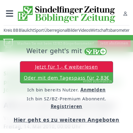
Kreis BB
Blaulicht
Sport
Überregional
Bilder
Videos
Wirtschaftsbarometer
Machen Sie mit beim SZ/BZ-Bürgerbarometer!
Jetzt abstimmen
Weiter geht's mit
Jetzt für 1,- € weiterlesen
Sindelfingen: Die Galerie der Stadt
Oder mit dem Tagespass für 2,83€
präsentiert das druckgrafische Werk von
endet automatisch
Jörg Immendorff
Ich bin bereits Nutzer.
Anmelden
Ich bin SZ/BZ-Premium Abonnent.
Affe als zentrale Symbolfigur
Registrieren
Von
unserer Mitarbeiterin Marina Schilpp
Hier geht es zu weiteren Angeboten
Freitag, 14. Mai 2010, 00:00 Uhr