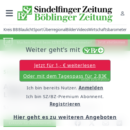
Kreis BB
Blaulicht
Sport
Überregional
Bilder
Videos
Wirtschaftsbarometer
Machen Sie mit beim SZ/BZ-Bürgerbarometer!
Jetzt abstimmen
Weiter geht's mit
Jetzt für 1,- € weiterlesen
Sindelfingen
Oder mit dem Tagespass für 2,83€
endet automatisch
Aggressiver Dieb schlägt
Ich bin bereits Nutzer.
Anmelden
Ladendetektiv
Ich bin SZ/BZ-Premium Abonnent.
Registrieren
Samstag, 15. Dezember 2018, 06:00 Uhr
Hier geht es zu weiteren Angeboten
Artikel vorlesen
Exklusiv für Abonnenten