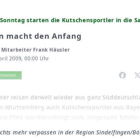
Sonntag starten die Kutschensportler in die S
en macht den Anfang
Mitarbeiter Frank Häusler
pril 2009, 00:00 Uhr
vorlesen
bonnenten
mer reisen derweil wieder aus ganz Süddeutschl
n-Württemberg auch Kutschensportler aus Baye
d-Pfalz startberechtigt sind. Insgesamt fahren d
ichts mehr verpassen in der Region Sindelfingen/B