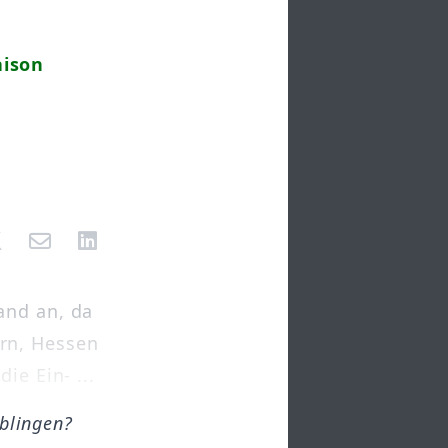
aison
and an, da
rn, Hessen
ie Ein- ...
öblingen?