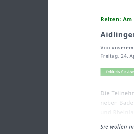
Reiten: Am 
Aidling
Von
unserem 
Freitag, 24. A
Artikel 
Exklusiv für A
Die Teilneh
neben Bade
und Rheinlan
Sie wollen n