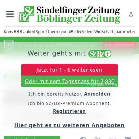
Kreis BB
Blaulicht
Sport
Überregional
Bilder
Videos
Wirtschaftsbarometer
Machen Sie mit beim SZ/BZ-Bürgerbarometer!
Jetzt abstimmen
Weiter geht's mit
Jetzt für 1,- € weiterlesen
Holzgerlingen: Turmgasse 1
Oder mit dem Tagespass für 2,83€
endet automatisch
"Alle Berechnungen wären
Ich bin bereits Nutzer.
Anmelden
idiotisch"
Ich bin SZ/BZ-Premium Abonnent.
Registrieren
Von
unserem Redakteur Hansjörg Jung
Freitag, 13. Juli 2007, 05:00 Uhr
Hier geht es zu weiteren Angeboten