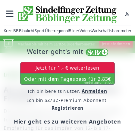
Kreis BB
Blaulicht
Sport
Überregional
Bilder
Videos
Wirtschaftsbarometer
Machen Sie mit beim SZ/BZ-Bürgerbarometer!
Jetzt abstimmen
Weiter geht's mit
Jetzt für 1,- € weiterlesen
Impfen von Kindern und Jugendlichen?
Oder mit dem Tagespass für 2,83€
endet automatisch
Als Kinderarzt zwischen allen
Ich bin bereits Nutzer.
Anmelden
Fronten
Ich bin SZ/BZ-Premium Abonnent.
Registrieren
Die Politik macht Druck: Karl Lauterbach (SPD)
fordert die Stiko auf, ihre eingeschränkte
Hier geht es zu weiteren Angeboten
Empfehlung für das Impfen von 12- bis 17-