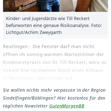
Kinder- und Jugendärzte wie Till Reckert
befürworten eine genaue Risikoanalyse. Foto:
Lichtgut/Achim Zweygarth
Reutlingen - Die Fenster darf man nicht
öffnen im sonnig-warmen Wartezimmer der
Kinderarztpraxis von Dr. Till Reckert, wäre zu
riskant hier im zweiten Stock eines Altbaus
in Reutlingen, dass Kinder auf ...
Sie wollen nichts mehr verpassen in der Region
Sindelfingen/Böblingen? Hier kostenlos für den
täglichen Newsletter
GutenMorgenBB