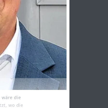
 wäre die
zt, wo die