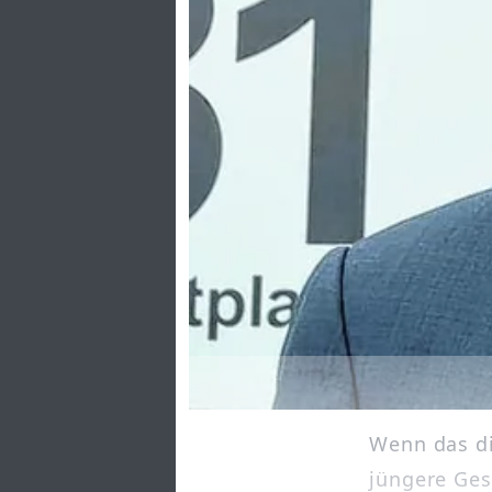
Wenn das di
jüngere Ges