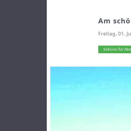
Am schö
Freitag, 01. J
Artikel 
Exklusiv für A