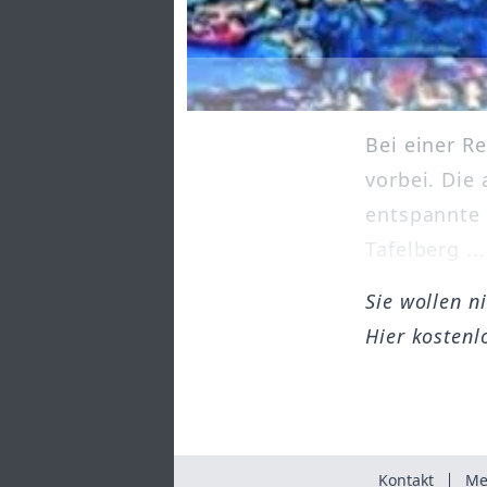
Bei einer R
vorbei. Die
entspannte 
Tafelberg ...
Sie wollen n
Hier kostenl
Kontakt
Me