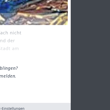
ach nicht
und der
Stadt am
öblingen?
melden.
-Einstellungen