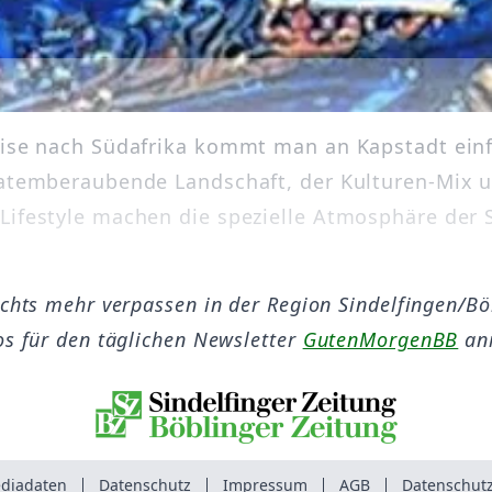
eise nach Südafrika kommt man an Kapstadt einf
 atemberaubende Landschaft, der Kulturen-Mix 
Lifestyle machen die spezielle Atmosphäre der 
ichts mehr verpassen in der Region Sindelfingen/B
os für den täglichen Newsletter
GutenMorgenBB
an
diadaten
Datenschutz
Impressum
AGB
Datenschutz