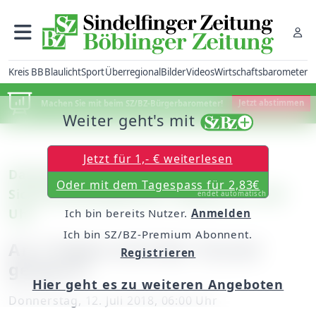
Kreis BB
Blaulicht
Sport
Überregional
Bilder
Videos
Wirtschaftsbarometer
Machen Sie mit beim SZ/BZ-Bürgerbarometer!
Jetzt abstimmen
Weiter geht's mit
Jetzt für 1,- € weiterlesen
Darmsheim: Überprüfung der
Oder mit dem Tagespass für 2,83€
Sicherheitsprogramme / Jeweils ab 14.30
endet automatisch
Uhr
Ich bin bereits Nutzer.
Anmelden
Ich bin SZ/BZ-Premium Abonnent.
An 2 Tagen wird der Tunnel
Registrieren
gesperrt
Hier geht es zu weiteren Angeboten
Donnerstag, 12. Juli 2018, 06:00 Uhr