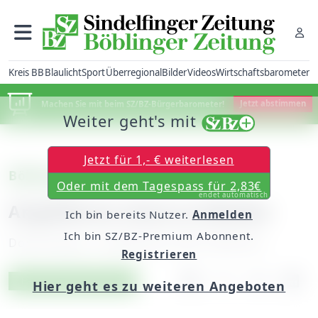
Kreis BB
Blaulicht
Sport
Überregional
Bilder
Videos
Wirtschaftsbarometer
Machen Sie mit beim SZ/BZ-Bürgerbarometer!
Jetzt abstimmen
Weiter geht's mit
Jetzt für 1,- € weiterlesen
Böblingen
Oder mit dem Tagespass für 2,83€
endet automatisch
Angefahren ohne zu blinken
Ich bin bereits Nutzer.
Anmelden
Ich bin SZ/BZ-Premium Abonnent.
Donnerstag, 13. September 2007, 00:00 Uhr
Registrieren
Artikel vorlesen
Exklusiv für Abonnenten
Hier geht es zu weiteren Angeboten