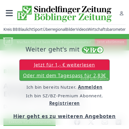
Kreis BB
Blaulicht
Sport
Überregional
Bilder
Videos
Wirtschaftsbarometer
Machen Sie mit beim SZ/BZ-Bürgerbarometer!
Jetzt abstimmen
Weiter geht's mit
Jetzt für 1,- € weiterlesen
Böblingen
Oder mit dem Tagespass für 2,83€
endet automatisch
Anmeldetage bei der
Ich bin bereits Nutzer.
Anmelden
Evangelischen Schule
Ich bin SZ/BZ-Premium Abonnent.
Registrieren
Dienstag, 05. März 2013, 00:00 Uhr
Hier geht es zu weiteren Angeboten
Artikel vorlesen
Exklusiv für Abonnenten