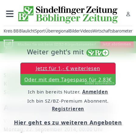
Kreis BB
Blaulicht
Sport
Überregional
Bilder
Videos
Wirtschaftsbarometer
Machen Sie mit beim SZ/BZ-Bürgerbarometer!
Jetzt abstimmen
Weiter geht's mit
Jetzt für 1,- € weiterlesen
Sindelfingen: 23 Mitveranstalter beim
Oder mit dem Tagespass für 2,83€
Kinderfest zum Weltkindertag im
endet automatisch
Sommerhofenpark
Ich bin bereits Nutzer.
Anmelden
Ich bin SZ/BZ-Premium Abonnent.
Anschnallpflicht für Zebras
Registrieren
Von
unserem Mitarbeiter Matthias Staber
Hier geht es zu weiteren Angeboten
Montag, 22. September 2014, 00:00 Uhr