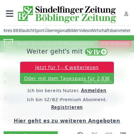
Kreis BB
Blaulicht
Sport
Überregional
Bilder
Videos
Wirtschaftsbarometer
Machen Sie mit beim SZ/BZ-Bürgerbarometer!
Jetzt abstimmen
Weiter geht's mit
Jetzt für 1,- € weiterlesen
Sportpolitik: Grafenau beschließt Vereins-
Oder mit dem Tagespass für 2,83€
Förderungs-Richtlinien
endet automatisch
Ich bin bereits Nutzer.
Anmelden
Applaus für die Gemeinderäte
Ich bin SZ/BZ-Premium Abonnent.
Registrieren
Von
unserem Mitarbeiter Heinz Richter
Freitag, 30. April 2010, 00:00 Uhr
Hier geht es zu weiteren Angeboten