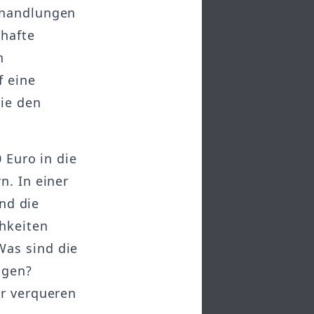
rhandlungen
thafte
n
f eine
die den
 Euro in die
n. In einer
und die
chkeiten
Was sind die
igen?
er verqueren