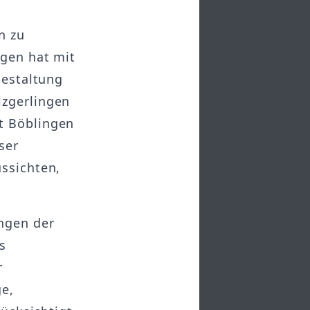
n zu
ngen hat mit
Gestaltung
lzgerlingen
t Böblingen
ser
ussichten,
ngen der
s
r
ge,