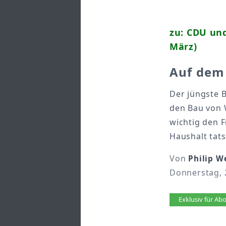
zu: CDU un
März)
Auf dem
Der jüngste 
den Bau von W
wichtig den 
Haushalt tats
Von
Philip W
Donnerstag, 
Artikel 
Exklusiv für A