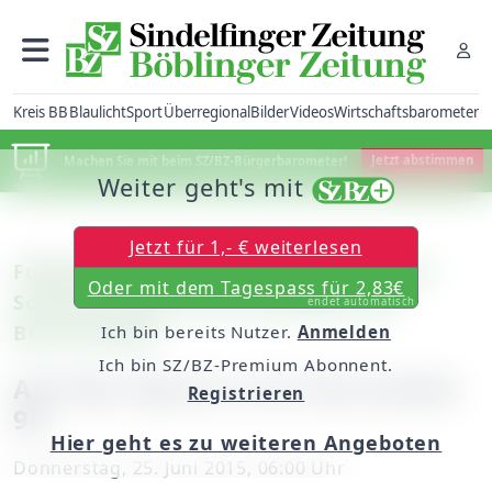
Kreis BB
Blaulicht
Sport
Überregional
Bilder
Videos
Wirtschaftsbarometer
Machen Sie mit beim SZ/BZ-Bürgerbarometer!
Jetzt abstimmen
Weiter geht's mit
Jetzt für 1,- € weiterlesen
Fußball: Die A-Jugend der Spvgg Weil im
Oder mit dem Tagespass für 2,83€
Schönbuch feiert den Aufstieg in die
endet automatisch
Bezirksstaffel
Ich bin bereits Nutzer.
Anmelden
Ich bin SZ/BZ-Premium Abonnent.
Auf den Spuren von Darmstadt
Registrieren
98
Hier geht es zu weiteren Angeboten
Donnerstag, 25. Juni 2015, 06:00 Uhr