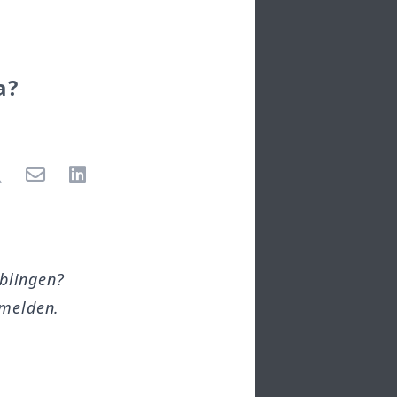
a?
öblingen?
melden.