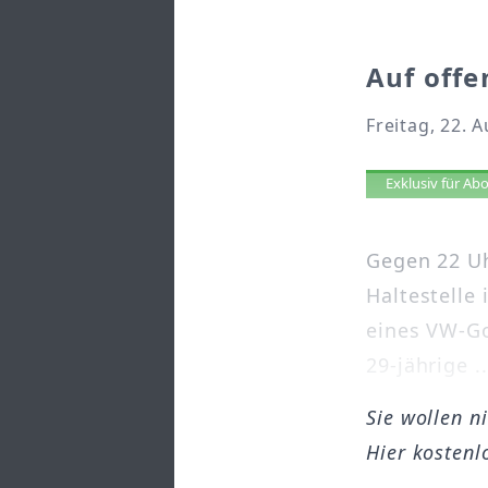
Auf offe
Freitag, 22. 
Artikel 
Exklusiv für A
Gegen 22 Uh
Haltestelle
eines VW-G
29-jährige ..
Sie wollen n
Hier kostenl