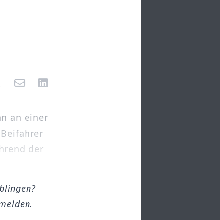
n an einer
 Beifahrer
hrend der
öblingen?
melden.