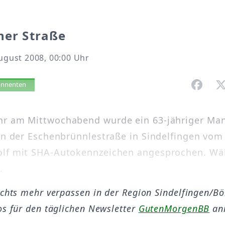
ner Straße
August 2008, 00:00 Uhr
vorlesen
bonnenten
r am Mittwochabend wurde ein 63-jähriger Man
 in der Eschenbrünnlestraße in Sindelfingen vom
olf mit SHA-Autokennzeichen angesprochen. Wä
.
ichts mehr verpassen in der Region Sindelfingen/B
os für den täglichen Newsletter
GutenMorgenBB
an